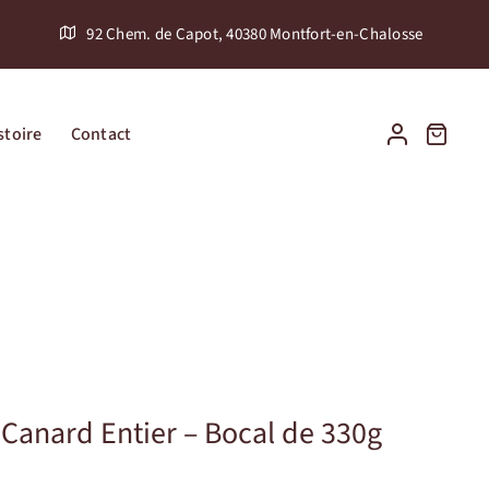
92 Chem. de Capot, 40380 Montfort-en-Chalosse
stoire
Contact
 Canard Entier – Bocal de 330g