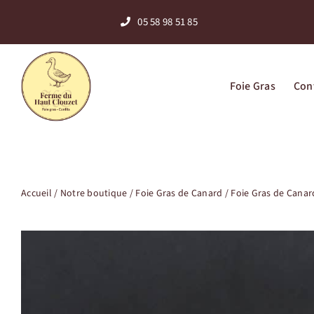
Skip
05 58 98 51 85
to
content
Foie Gras
Conf
Accueil
/
Notre boutique
/
Foie Gras de Canard
/
Foie Gras de Canar