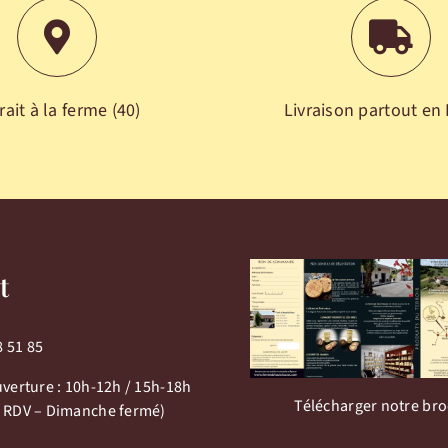
rait à la ferme (40)
Livraison partout en
t
8 51 85
uverture : 10h-12h / 15h-18h
Télécharger notre br
 RDV – Dimanche fermé)