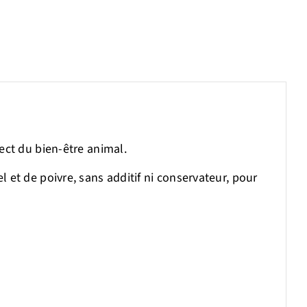
de
330g
pect du bien-être animal.
l et de poivre, sans additif ni conservateur, pour