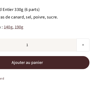
 Entier 330g (6 parts)
ras de canard, sel, poivre, sucre.
n :
140g
,
190g
quantité
de
Foie
Ajouter au panier
Gras
de
ard
Canard
Entier
-
Bocal